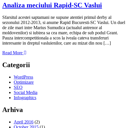
Analiza meciului Rapid-SC Vaslui
Sfarsitul acestei saptamani ne supune atentiei primul derby al
sezonului 2012-2013, si anume Rapid Bucuresti-SC Vaslui. Un duel
de zile mari intre Marius Sumudica (actualul antrenor al
moldovenilor) si iubirea sa cea mare, echipa de sub podul Grant.
Pauza intercompetitionala a scos la iveala cateva transferuri
interesante in dreptul vasluienilor, care au mizat din nou […]
Read More
Categorii
WordPress
Optimizare
SEO
Social Media
Infographics
Arhiva
April 2016
(2)
October 2015
(1)