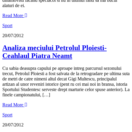
dinamovisti facand spectacol si nu in ultimul rand sa ma bucur
alaturi de ei.
Read More
Sport
20/07/2012
Analiza meciului Petrolul Ploiesti-
Ceahlaul Piatra Neamt
Cu sabia deasupra capului pe aproape intreg parcursul sezonului
trecut, Petrolul Ploiesti a fost salvata de la retrogradare pe ultima suta
de metri de catre nimeni altul decat Gigi Multescu, principalul
artizan al unor reveniri istorice (pent ru cei mai noi in bransa, istoria
Sportului Studentesc serveste drept marturie celor spuse anterior). La
finele campionatului, […]
Read More
Sport
20/07/2012