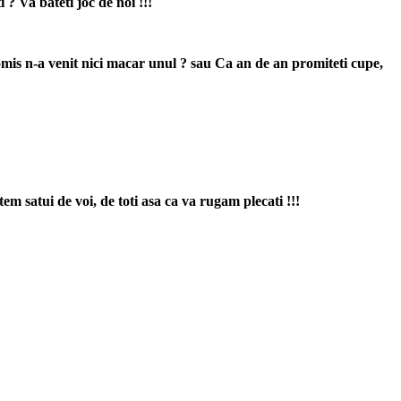
 ? Va bateti joc de noi !!!
romis n-a venit nici macar unul ? sau Ca an de an promiteti cupe,
 satui de voi, de toti asa ca va rugam plecati !!!