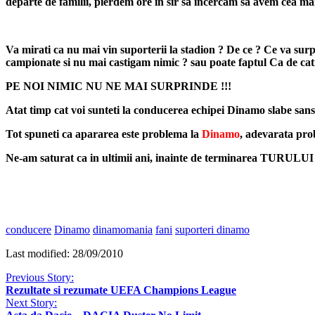
departe de familii, pierdem ore in sir sa incercam sa avem cea mai 
Va mirati ca nu mai vin suporterii la stadion ? De ce ? Ce va surp
campionate si nu mai castigam nimic ? sau poate faptul Ca de cat
PE NOI NIMIC NU NE MAI SURPRINDE !!!
Atat timp cat voi sunteti la conducerea echipei Dinamo slabe sanse c
Tot spuneti ca apararea este problema la
Dinamo
, adevarata pr
Ne-am saturat ca in ultimii ani, inainte de terminarea TURULUI sa
conducere
Dinamo
dinamomania
fani
suporteri dinamo
Last modified: 28/09/2010
Previous Story:
Rezultate si rezumate UEFA Champions League
Next Story: