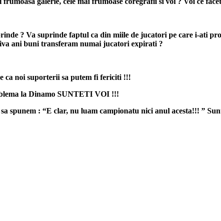
frumoasa galerie, cele mai frumoase coregrafii si voi ? Voi ce faceti
rinde ? Va suprinde faptul ca din miile de jucatori pe care i-ati p
iva ani buni transferam numai jucatori expirati ?
a noi suporterii sa putem fi fericiti !!!
oblema la Dinamo SUNTETI VOI !!!
 spunem : “E clar, nu luam campionatu nici anul acesta!!! ” Suntem