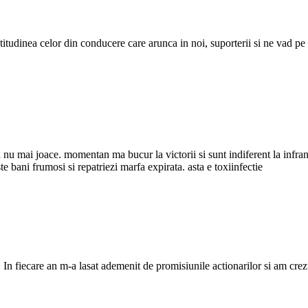
itudinea celor din conducere care arunca in noi, suporterii si ne vad pe n
 mai joace. momentan ma bucur la victorii si sunt indiferent la infranger
e bani frumosi si repatriezi marfa expirata. asta e toxiinfectie
. In fiecare an m-a lasat ademenit de promisiunile actionarilor si am cre