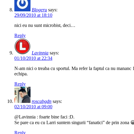
Blogeru
says:
29/09/2010 at 18:10
nici eu nu sunt microbist, deci…
Reply
Lavinnia
says:
01/10/2010 at 22:34
N-am nici o treaba cu sportul. Ma refer la faptul ca nu mananc 1 
echipa.
Reply
roscabgdn
says:
02/10/2010 at 09:00
@Lavinnia : foarte bine faci :D.
Se pare ca eu cu Larri suntem singurii “fanatici” de prin zona 
Reply