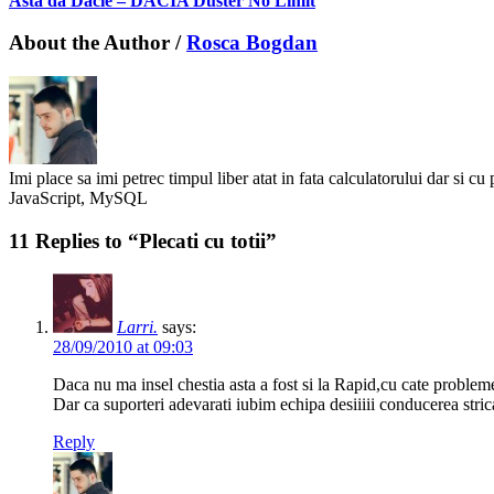
Asta da Dacie – DACIA Duster No Limit
About the Author /
Rosca Bogdan
Imi place sa imi petrec timpul liber atat in fata calculatorului dar si cu 
JavaScript, MySQL
11 Replies to “Plecati cu totii”
Larri.
says:
28/09/2010 at 09:03
Daca nu ma insel chestia asta a fost si la Rapid,cu cate proble
Dar ca suporteri adevarati iubim echipa desiiiii conducerea str
Reply