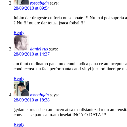
roscabgdn
says:
28/09/2010 at 09:54
Iubim dar dragoste cu forta nu se poate !!! Nu mai pot suporta at
? Nu !!! nu are dar totusi joaca fotbal !!!
Reply
daniel rus
says:
28/09/2010 at 14:37
am tinut cu dinamo pana nu demult. adica pana ce au inceput sa nu
conducerea. nu faci performanta cand vinyi jucatori tineri pe nist
Reply
roscabgdn
says:
28/09/2010 at 18:38
@daniel rus : si eu am incercat sa ma distantez dar nu am reusit
convis…se pare ca m-am inselat INCA O DATA !!!
Reply