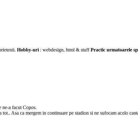
prietenii.
Hobby-uri
: webdesign, html & stuff
Practic urmatoarele sp
me ne-a facut Copos.
ica tot.. Asa ca mergem in continuare pe stadion si ne sufocam acolo can