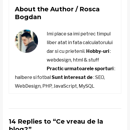
About the Author /
Rosca
Bogdan
Imi place sa imi petrec timpul
liber atat in fata calculatorului
dar si cu prietenii.
Hobby-uri
:
webdesign, html & stuff
Practic urmatoarele sporturi
:
halbere si fotbal
Sunt interesat de
: SEO,
WebDesign, PHP, JavaScript, MySQL
14 Replies to “Ce vreau de la
blog?”