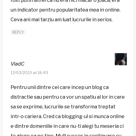
fost putin altfel ca nu era nici macar o joaca, era
un indicator pentru popularitatea mea in online.
Ceva ani mai tarziu am luat lucrurile in serios.
REPLY
VladC
12/03/2013 at 16:43
Pentru unii dintre cei care incep un blog ca
distractie sau pentru ca vor un spatiu al lor in care
sa se exprime, lucrurile se transforma treptat
intr-o cariera. Cred ca blogging-ul si munca online
e dintre domeniile in care nu-ti alegi tu meseria ci
te alege ea pe tine. Mult succes in continuare cu