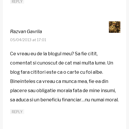
REPLY
Razvan Gavrila
05/04/2013 at 17:01
Ce vreau eu de la blogul meu? Sa fie citit,
comentat si cunoscut de cat mai multa lume. Un
blog fara cititori este ca o carte cu foi albe.
Bineinteles ca vreau ca munca mea, fie ea din
placere sau obligatie morala fata de mine insumi,
sa aduca si un beneficiu financiar…nu numai moral.
REPLY