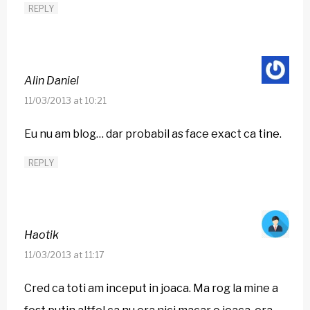
REPLY
Alin Daniel
11/03/2013 at 10:21
Eu nu am blog… dar probabil as face exact ca tine.
REPLY
Haotik
11/03/2013 at 11:17
Cred ca toti am inceput in joaca. Ma rog la mine a