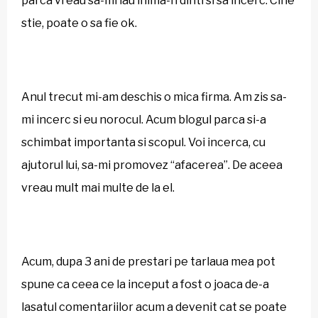
parca vreau sa-mi iau inima-n dinti si sa incerc. Cine
stie, poate o sa fie ok.
Anul trecut mi-am deschis o mica firma. Am zis sa-
mi incerc si eu norocul. Acum blogul parca si-a
schimbat importanta si scopul. Voi incerca, cu
ajutorul lui, sa-mi promovez “afacerea”. De aceea
vreau mult mai multe de la el.
Acum, dupa 3 ani de prestari pe tarlaua mea pot
spune ca ceea ce la inceput a fost o joaca de-a
lasatul comentariilor acum a devenit cat se poate