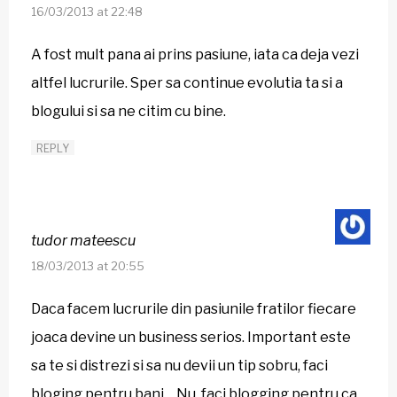
16/03/2013 at 22:48
A fost mult pana ai prins pasiune, iata ca deja vezi
altfel lucrurile. Sper sa continue evolutia ta si a
blogului si sa ne citim cu bine.
REPLY
tudor mateescu
18/03/2013 at 20:55
Daca facem lucrurile din pasiunile fratilor fiecare
joaca devine un business serios. Important este
sa te si distrezi si sa nu devii un tip sobru, faci
bloging pentru bani …Nu, faci blogging pentru ca